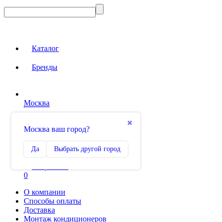
Каталог
Бренды
Москва
Вход на сайт
✖
Москва ваш город?
Сравнение
Да
Выбрать другой город
0
Избранное
0
О компании
Способы оплаты
Доставка
Монтаж кондиционеров