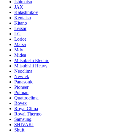
Ishimatsu
JAX
Kalashnikov
Kentatsu
Kitano
Lessar
LG
Loriot
Marsa
Mdv
Midea
Mitsubishi Electric
Mitsubishi Heavy
Neoclima
Newtek
Panasonic
Pioneer
Polman
Quattroclima
Rovex
Royal Clima
Royal Thermo
Samsung
SHIVAKI
Shuft