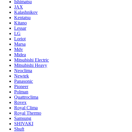
Ishimatsu
JAX
Kalashnikov
Kentatsu
Kitano
Lessar
LG
Loriot
Marsa
Mdv
Midea
Mitsubishi Electric
Mitsubishi Heavy
Neoclima
Newtek
Panasonic
Pioneer
Polman
Quattroclima
Rovex
Royal Clima
Royal Thermo
Samsung
SHIVAKI
Shuft