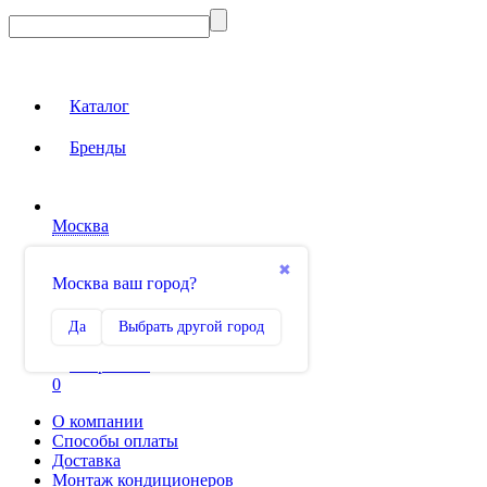
Каталог
Бренды
Москва
Вход на сайт
✖
Москва ваш город?
Сравнение
Да
Выбрать другой город
0
Избранное
0
О компании
Способы оплаты
Доставка
Монтаж кондиционеров