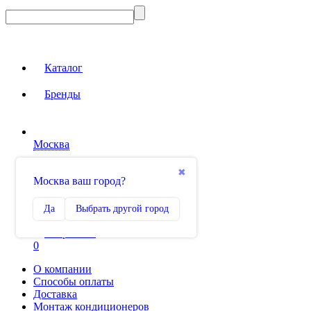
Каталог
Бренды
Москва
Вход на сайт
✖
Москва ваш город?
Сравнение
Да
Выбрать другой город
0
Избранное
0
О компании
Способы оплаты
Доставка
Монтаж кондиционеров