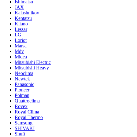
Ishimatsu
JAX
Kalashnikov
Kentatsu
Kitano
Lessar
LG
Loriot
Marsa
Mdv
Midea
Mitsubishi Electric
Mitsubishi Heavy
Neoclima
Newtek
Panasonic
Pioneer
Polman
Quattroclima
Rovex
Royal Clima
Royal Thermo
Samsung
SHIVAKI
Shuft