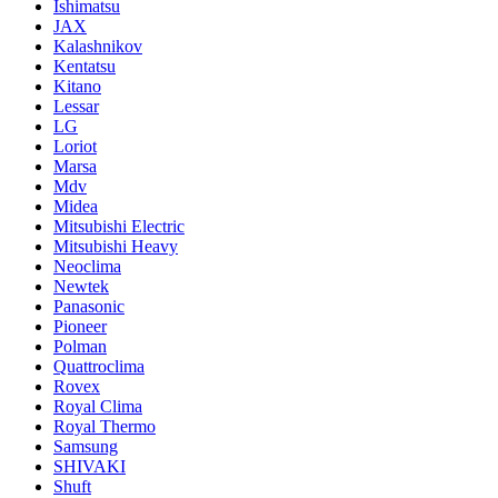
Ishimatsu
JAX
Kalashnikov
Kentatsu
Kitano
Lessar
LG
Loriot
Marsa
Mdv
Midea
Mitsubishi Electric
Mitsubishi Heavy
Neoclima
Newtek
Panasonic
Pioneer
Polman
Quattroclima
Rovex
Royal Clima
Royal Thermo
Samsung
SHIVAKI
Shuft