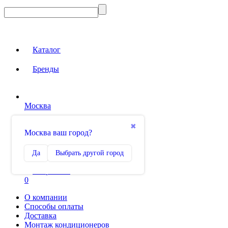
Каталог
Бренды
Москва
Вход на сайт
✖
Москва ваш город?
Сравнение
Да
Выбрать другой город
0
Избранное
0
О компании
Способы оплаты
Доставка
Монтаж кондиционеров