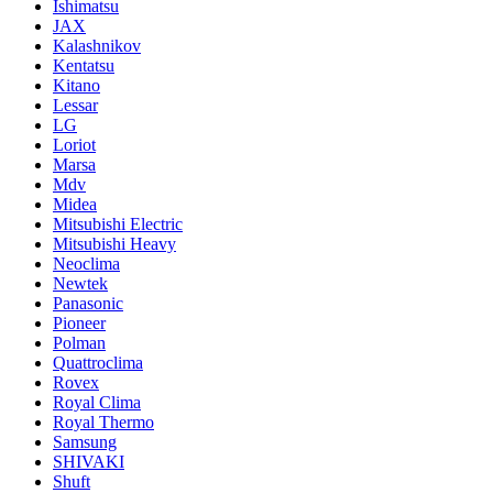
Ishimatsu
JAX
Kalashnikov
Kentatsu
Kitano
Lessar
LG
Loriot
Marsa
Mdv
Midea
Mitsubishi Electric
Mitsubishi Heavy
Neoclima
Newtek
Panasonic
Pioneer
Polman
Quattroclima
Rovex
Royal Clima
Royal Thermo
Samsung
SHIVAKI
Shuft