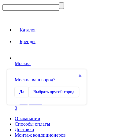
Каталог
Бренды
Москва
Вход на сайт
✖
Москва ваш город?
Сравнение
Да
Выбрать другой город
0
Избранное
0
О компании
Способы оплаты
Доставка
Монтаж кондиционеров