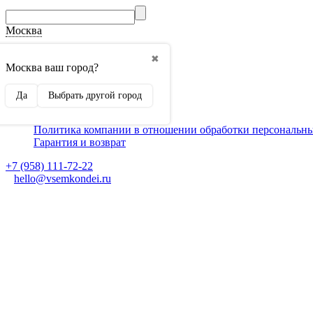
Москва
О компании
✖
Способы оплаты
Москва ваш город?
Доставка
Монтаж кондиционеров
Да
Выбрать другой город
Для партнеров
Ещё
Политика компании в отношении обработки персональн
Гарантия и возврат
+7 (958) 111-72-22
hello@vsemkondei.ru