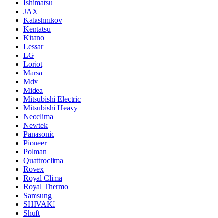
Ishimatsu
JAX
Kalashnikov
Kentatsu
Kitano
Lessar
LG
Loriot
Marsa
Mdv
Midea
Mitsubishi Electric
Mitsubishi Heavy
Neoclima
Newtek
Panasonic
Pioneer
Polman
Quattroclima
Rovex
Royal Clima
Royal Thermo
Samsung
SHIVAKI
Shuft