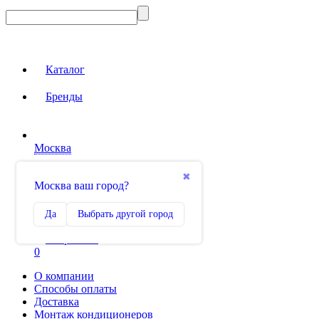
Каталог
Бренды
Москва
Вход на сайт
✖
Москва ваш город?
Сравнение
Да
Выбрать другой город
0
Избранное
0
О компании
Способы оплаты
Доставка
Монтаж кондиционеров