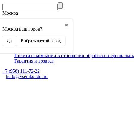
Москва
О компании
✖
Способы оплаты
Москва ваш город?
Доставка
Монтаж кондиционеров
Да
Выбрать другой город
Для партнеров
Ещё
Политика компании в отношении обработки персональн
Гарантия и возврат
+7 (958) 111-72-22
hello@vsemkondei.ru