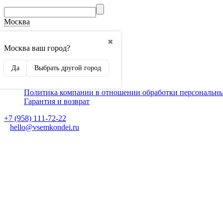
Москва
О компании
✖
Способы оплаты
Москва ваш город?
Доставка
Монтаж кондиционеров
Да
Выбрать другой город
Для партнеров
Ещё
Политика компании в отношении обработки персональн
Гарантия и возврат
+7 (958) 111-72-22
hello@vsemkondei.ru