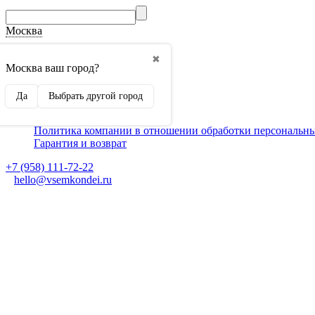
Москва
О компании
✖
Способы оплаты
Москва ваш город?
Доставка
Монтаж кондиционеров
Да
Выбрать другой город
Для партнеров
Ещё
Политика компании в отношении обработки персональн
Гарантия и возврат
+7 (958) 111-72-22
hello@vsemkondei.ru