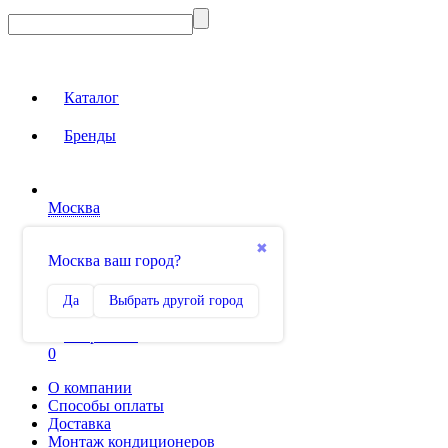
Каталог
Бренды
Москва
Вход на сайт
✖
Москва ваш город?
Сравнение
Да
Выбрать другой город
0
Избранное
0
О компании
Способы оплаты
Доставка
Монтаж кондиционеров