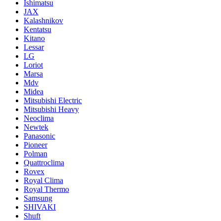
Ishimatsu
JAX
Kalashnikov
Kentatsu
Kitano
Lessar
LG
Loriot
Marsa
Mdv
Midea
Mitsubishi Electric
Mitsubishi Heavy
Neoclima
Newtek
Panasonic
Pioneer
Polman
Quattroclima
Rovex
Royal Clima
Royal Thermo
Samsung
SHIVAKI
Shuft