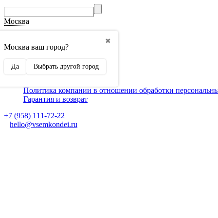
Москва
О компании
✖
Способы оплаты
Москва ваш город?
Доставка
Монтаж кондиционеров
Да
Выбрать другой город
Для партнеров
Ещё
Политика компании в отношении обработки персональн
Гарантия и возврат
+7 (958) 111-72-22
hello@vsemkondei.ru