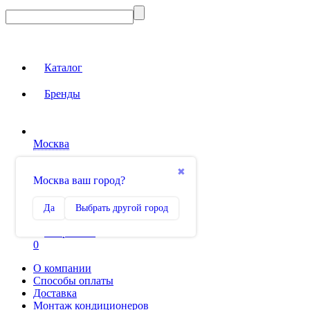
Каталог
Бренды
Москва
Вход на сайт
✖
Москва ваш город?
Сравнение
Да
Выбрать другой город
0
Избранное
0
О компании
Способы оплаты
Доставка
Монтаж кондиционеров