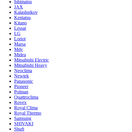
Ishimatsu
JAX
Kalashnikov
Kentatsu
Kitano
Lessar
LG
Loriot
Marsa
Mdv
Midea
Mitsubishi Electric
Mitsubishi Heavy
Neoclima
Newtek
Panasonic
Pioneer
Polman
Quattroclima
Rovex
Royal Clima
Royal Thermo
Samsung
SHIVAKI
Shuft