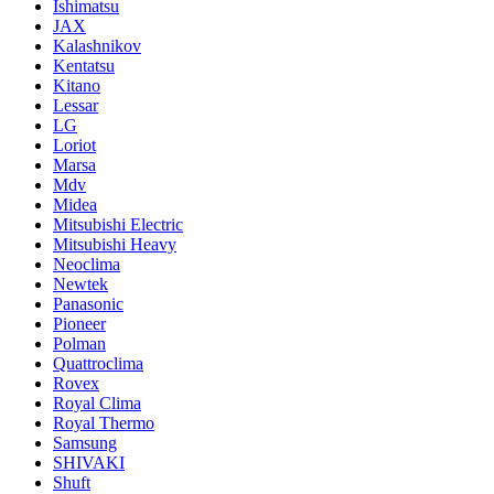
Ishimatsu
JAX
Kalashnikov
Kentatsu
Kitano
Lessar
LG
Loriot
Marsa
Mdv
Midea
Mitsubishi Electric
Mitsubishi Heavy
Neoclima
Newtek
Panasonic
Pioneer
Polman
Quattroclima
Rovex
Royal Clima
Royal Thermo
Samsung
SHIVAKI
Shuft