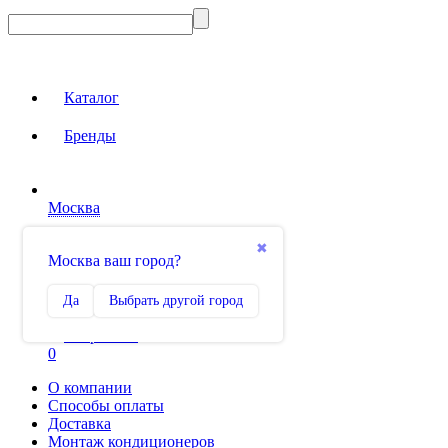
Каталог
Бренды
Москва
Вход на сайт
✖
Москва ваш город?
Сравнение
Да
Выбрать другой город
0
Избранное
0
О компании
Способы оплаты
Доставка
Монтаж кондиционеров