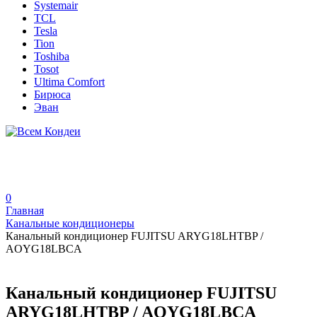
Systemair
TCL
Tesla
Tion
Toshiba
Tosot
Ultima Comfort
Бирюса
Эван
0
Главная
Канальные кондиционеры
Канальный кондиционер FUJITSU ARYG18LHTBP /
AOYG18LBCA
Канальный кондиционер FUJITSU
ARYG18LHTBP / AOYG18LBCA