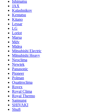
Ishimatsu
JAX
Kalashnikov
Kentatsu
Kitano
Lessar
LG
Loriot
Marsa
Mdv
Midea
Mitsubishi Electric
Mitsubishi Heavy
Neoclima
Newtek
Panasonic
Pioneer
Polman
Quattroclima
Rovex
Royal Clima
Royal Thermo
Samsung
SHIVAKI
Shuft