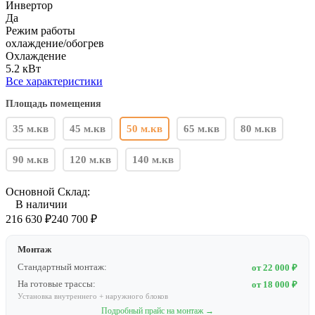
Инвертор
Да
Режим работы
охлаждение/обогрев
Охлаждение
5.2 кВт
Все характеристики
Площадь помещения
35 м.кв
45 м.кв
50 м.кв
65 м.кв
80 м.кв
90 м.кв
120 м.кв
140 м.кв
Основной Склад:
В наличии
216 630
₽
240 700
₽
Монтаж
Стандартный монтаж:
от 22 000 ₽
На готовые трассы:
от 18 000 ₽
Установка внутреннего + наружного блоков
Подробный прайс на монтаж →