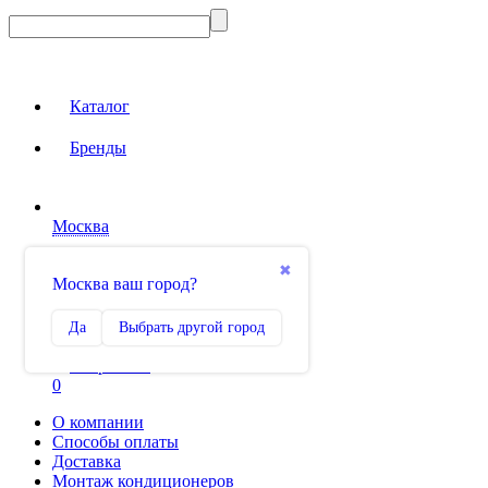
Каталог
Бренды
Москва
Вход на сайт
✖
Москва ваш город?
Сравнение
Да
Выбрать другой город
0
Избранное
0
О компании
Способы оплаты
Доставка
Монтаж кондиционеров