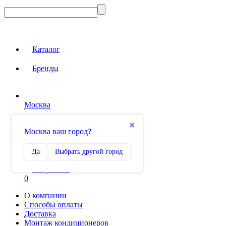
Каталог
Бренды
Москва
Вход на сайт
✖
Москва ваш город?
Сравнение
Да
Выбрать другой город
0
Избранное
0
О компании
Способы оплаты
Доставка
Монтаж кондиционеров