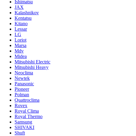
Ishimatsu
JAX
Kalashnikov
Kentatsu
Kitano
Lessar
LG
Loriot
Marsa
Mdv
Midea
Mitsubishi Electric
Mitsubishi Heavy
Neoclima
Newtek
Panasonic
Pioneer
Polman
Quattroclima
Rovex
Royal Clima
Royal Thermo
Samsung
SHIVAKI
Shuft