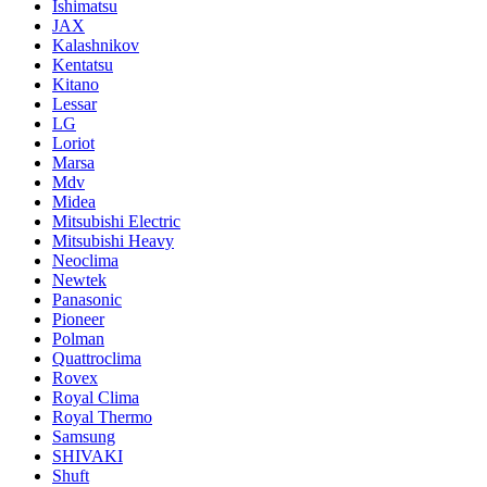
Ishimatsu
JAX
Kalashnikov
Kentatsu
Kitano
Lessar
LG
Loriot
Marsa
Mdv
Midea
Mitsubishi Electric
Mitsubishi Heavy
Neoclima
Newtek
Panasonic
Pioneer
Polman
Quattroclima
Rovex
Royal Clima
Royal Thermo
Samsung
SHIVAKI
Shuft