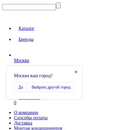
Каталог
Бренды
Москва
Вход на сайт
✖
Москва ваш город?
Сравнение
Да
Выбрать другой город
0
Избранное
0
О компании
Способы оплаты
Доставка
Монтаж кондиционеров