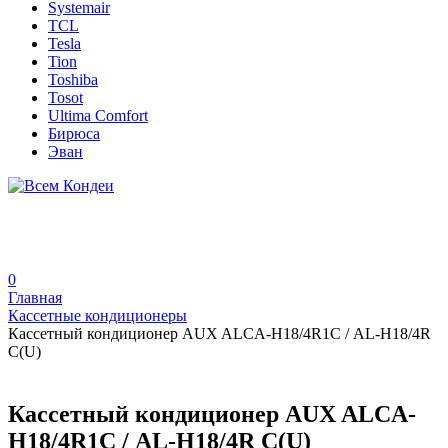
Systemair
TCL
Tesla
Tion
Toshiba
Tosot
Ultima Comfort
Бирюса
Эван
0
Главная
Кассетные кондиционеры
Кассетный кондиционер AUX ALCA-H18/4R1С / AL-H18/4R
С(U)
Кассетный кондиционер AUX ALCA-
H18/4R1С / AL-H18/4R С(U)