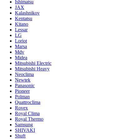
Ishimatsu
JAX
Kalashnikov
Kentatsu
Kitano
Lessar
LG
Loriot
Marsa
Mdv
Midea
Mitsubishi Electric
Mitsubishi Heavy
Neoclima
Newtek
Panasonic
Pioneer
Polman
Quattroclima
Rovex
Royal Clima
Royal Thermo
Samsung
SHIVAKI
Shuft