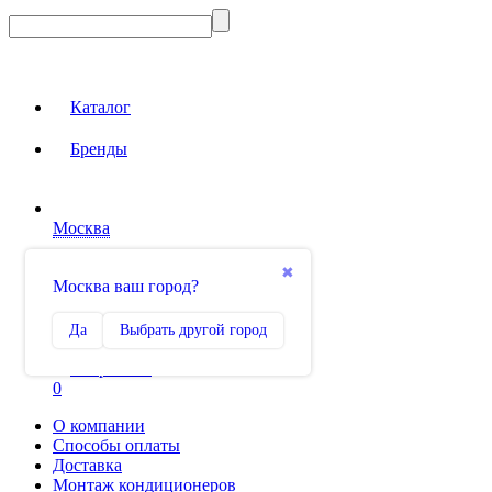
Каталог
Бренды
Москва
Вход на сайт
✖
Москва ваш город?
Сравнение
Да
Выбрать другой город
0
Избранное
0
О компании
Способы оплаты
Доставка
Монтаж кондиционеров