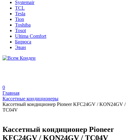
Systemair
TCL
Tesla
Tion
Toshiba
Tosot
Ultima Comfort
Бирюса
Эван
0
Главная
Кассетные кондиционеры
Кассетный кондиционер Pioneer KFC24GV / KON24GV /
TC04V
Кассетный кондиционер Pioneer
KFC24GV / KON24GV / TC04V