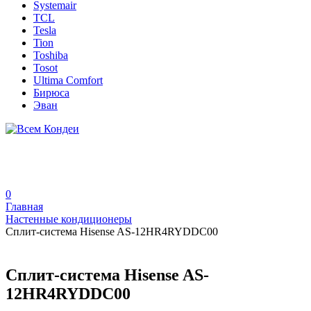
Systemair
TCL
Tesla
Tion
Toshiba
Tosot
Ultima Comfort
Бирюса
Эван
0
Главная
Настенные кондиционеры
Сплит-система Hisense AS-12HR4RYDDC00
Сплит-система Hisense AS-
12HR4RYDDC00