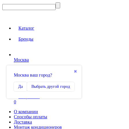
Каталог
Бренды
Москва
Вход на сайт
✖
Москва ваш город?
Сравнение
Да
Выбрать другой город
0
Избранное
0
О компании
Способы оплаты
Доставка
Монтаж кондиционеров