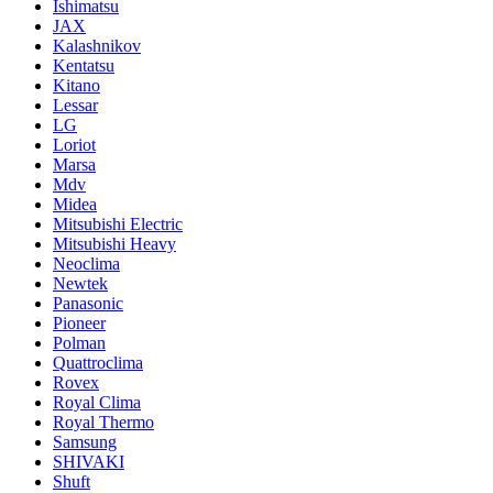
Ishimatsu
JAX
Kalashnikov
Kentatsu
Kitano
Lessar
LG
Loriot
Marsa
Mdv
Midea
Mitsubishi Electric
Mitsubishi Heavy
Neoclima
Newtek
Panasonic
Pioneer
Polman
Quattroclima
Rovex
Royal Clima
Royal Thermo
Samsung
SHIVAKI
Shuft