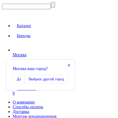
Каталог
Бренды
Москва
Вход на сайт
✖
Москва ваш город?
Сравнение
Да
Выбрать другой город
0
Избранное
0
О компании
Способы оплаты
Доставка
Монтаж кондиционеров