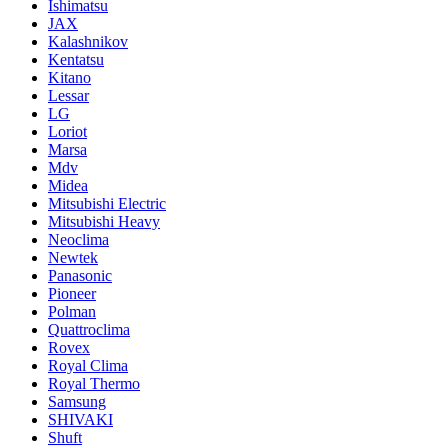
Ishimatsu
JAX
Kalashnikov
Kentatsu
Kitano
Lessar
LG
Loriot
Marsa
Mdv
Midea
Mitsubishi Electric
Mitsubishi Heavy
Neoclima
Newtek
Panasonic
Pioneer
Polman
Quattroclima
Rovex
Royal Clima
Royal Thermo
Samsung
SHIVAKI
Shuft