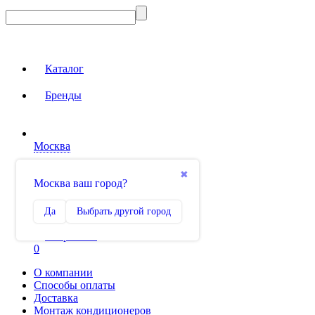
Каталог
Бренды
Москва
Вход на сайт
✖
Москва ваш город?
Сравнение
Да
Выбрать другой город
0
Избранное
0
О компании
Способы оплаты
Доставка
Монтаж кондиционеров