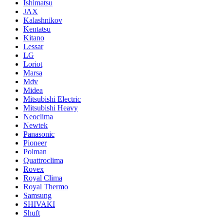
Ishimatsu
JAX
Kalashnikov
Kentatsu
Kitano
Lessar
LG
Loriot
Marsa
Mdv
Midea
Mitsubishi Electric
Mitsubishi Heavy
Neoclima
Newtek
Panasonic
Pioneer
Polman
Quattroclima
Rovex
Royal Clima
Royal Thermo
Samsung
SHIVAKI
Shuft