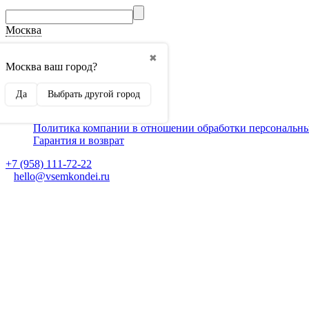
Москва
О компании
✖
Способы оплаты
Москва ваш город?
Доставка
Монтаж кондиционеров
Да
Выбрать другой город
Для партнеров
Ещё
Политика компании в отношении обработки персональн
Гарантия и возврат
+7 (958) 111-72-22
hello@vsemkondei.ru