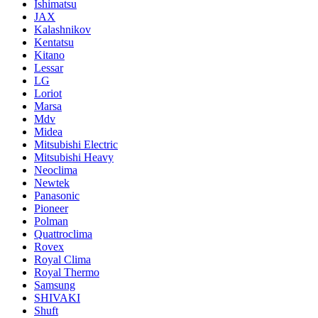
Ishimatsu
JAX
Kalashnikov
Kentatsu
Kitano
Lessar
LG
Loriot
Marsa
Mdv
Midea
Mitsubishi Electric
Mitsubishi Heavy
Neoclima
Newtek
Panasonic
Pioneer
Polman
Quattroclima
Rovex
Royal Clima
Royal Thermo
Samsung
SHIVAKI
Shuft