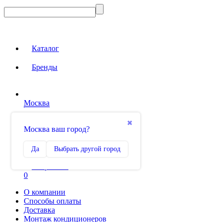
Каталог
Бренды
Москва
Вход на сайт
✖
Москва ваш город?
Сравнение
Да
Выбрать другой город
0
Избранное
0
О компании
Способы оплаты
Доставка
Монтаж кондиционеров