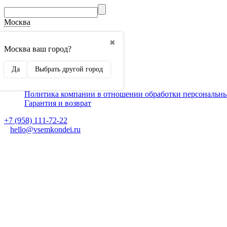
Москва
О компании
✖
Способы оплаты
Москва ваш город?
Доставка
Монтаж кондиционеров
Да
Выбрать другой город
Для партнеров
Ещё
Политика компании в отношении обработки персональн
Гарантия и возврат
+7 (958) 111-72-22
hello@vsemkondei.ru