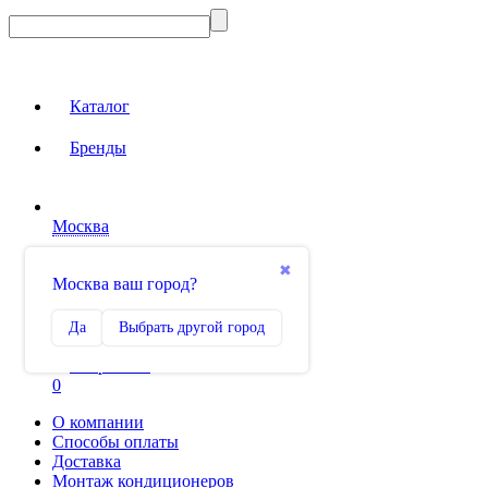
Каталог
Бренды
Москва
Вход на сайт
✖
Москва ваш город?
Сравнение
Да
Выбрать другой город
0
Избранное
0
О компании
Способы оплаты
Доставка
Монтаж кондиционеров