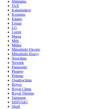
Ishimatsu
JAX
Kalashnikov
Kentatsu
Kitano
Lessar
LG
Loriot
Marsa
Mdv
Midea
Mitsubishi Electric
Mitsubishi Heavy
Neoclima
Newtek
Panasonic
Pioneer
Polman
Quattroclima
Rovex
Royal Clima
Royal Thermo
Samsung
SHIVAKI
Shuft