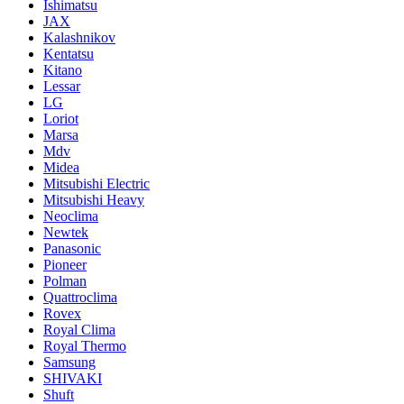
Ishimatsu
JAX
Kalashnikov
Kentatsu
Kitano
Lessar
LG
Loriot
Marsa
Mdv
Midea
Mitsubishi Electric
Mitsubishi Heavy
Neoclima
Newtek
Panasonic
Pioneer
Polman
Quattroclima
Rovex
Royal Clima
Royal Thermo
Samsung
SHIVAKI
Shuft