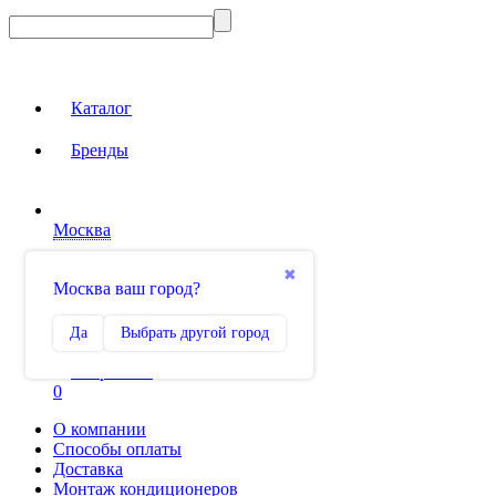
Каталог
Бренды
Москва
Вход на сайт
✖
Москва ваш город?
Сравнение
Да
Выбрать другой город
0
Избранное
0
О компании
Способы оплаты
Доставка
Монтаж кондиционеров