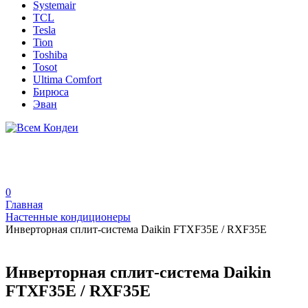
Systemair
TCL
Tesla
Tion
Toshiba
Tosot
Ultima Comfort
Бирюса
Эван
0
Главная
Настенные кондиционеры
Инверторная сплит-система Daikin FTXF35E / RXF35E
Инверторная сплит-система Daikin
FTXF35E / RXF35E