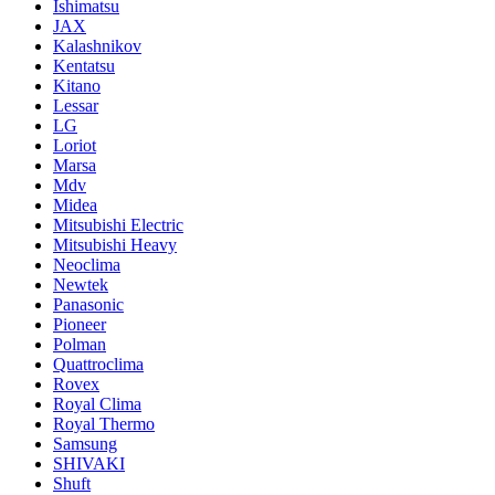
Ishimatsu
JAX
Kalashnikov
Kentatsu
Kitano
Lessar
LG
Loriot
Marsa
Mdv
Midea
Mitsubishi Electric
Mitsubishi Heavy
Neoclima
Newtek
Panasonic
Pioneer
Polman
Quattroclima
Rovex
Royal Clima
Royal Thermo
Samsung
SHIVAKI
Shuft