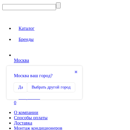
Каталог
Бренды
Москва
Вход на сайт
✖
Москва ваш город?
Сравнение
Да
Выбрать другой город
0
Избранное
0
О компании
Способы оплаты
Доставка
Монтаж кондиционеров