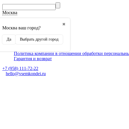
Москва
О компании
✖
Способы оплаты
Москва ваш город?
Доставка
Монтаж кондиционеров
Да
Выбрать другой город
Для партнеров
Ещё
Политика компании в отношении обработки персональн
Гарантия и возврат
+7 (958) 111-72-22
hello@vsemkondei.ru