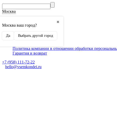
Москва
О компании
✖
Способы оплаты
Москва ваш город?
Доставка
Монтаж кондиционеров
Да
Выбрать другой город
Для партнеров
Ещё
Политика компании в отношении обработки персональн
Гарантия и возврат
+7 (958) 111-72-22
hello@vsemkondei.ru