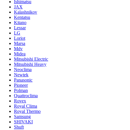
Ishimatsu
JAX
Kalashnikov
Kentatsu
Kitano
Lessar
LG
Loriot
Marsa
Mdv
Midea
Mitsubishi Electric
Mitsubishi Heavy
Neoclima
Newtek
Panasonic
Pioneer
Polman
Quattroclima
Rovex
Royal Clima
Royal Thermo
Samsung
SHIVAKI
Shuft