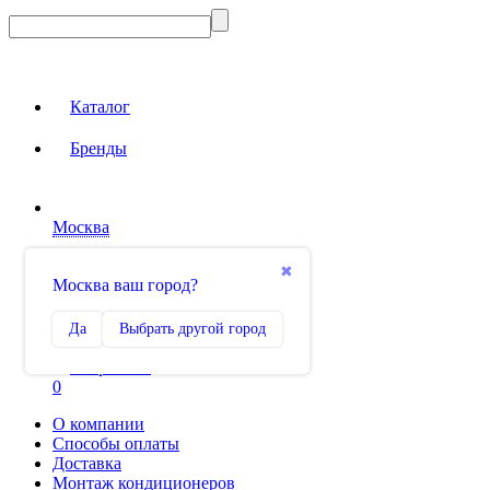
Каталог
Бренды
Москва
Вход на сайт
✖
Москва ваш город?
Сравнение
Да
Выбрать другой город
0
Избранное
0
О компании
Способы оплаты
Доставка
Монтаж кондиционеров