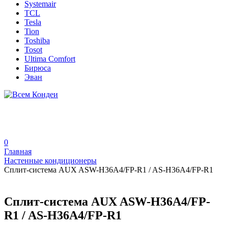
Systemair
TCL
Tesla
Tion
Toshiba
Tosot
Ultima Comfort
Бирюса
Эван
0
Главная
Настенные кондиционеры
Сплит-система AUX ASW-H36A4/FP-R1 / AS-H36A4/FP-R1
Сплит-система AUX ASW-H36A4/FP-
R1 / AS-H36A4/FP-R1