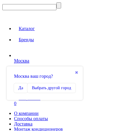
Каталог
Бренды
Москва
Вход на сайт
✖
Москва ваш город?
Сравнение
Да
Выбрать другой город
0
Избранное
0
О компании
Способы оплаты
Доставка
Монтаж кондиционеров