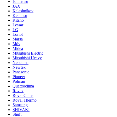
Ishimatsu
JAX
Kalashnikov
Kentatsu
Kitano
Lessar
LG
Loriot
Marsa
Mdv
Midea
Mitsubishi Electric
Mitsubishi Heavy
Neoclima
Newtek
Panasonic
Pioneer
Polman
Quattroclima
Rovex
Royal Clima
Royal Thermo
Samsung
SHIVAKI
Shuft