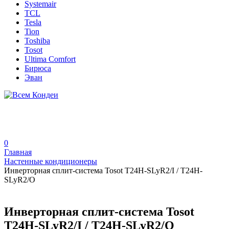
Systemair
TCL
Tesla
Tion
Toshiba
Tosot
Ultima Comfort
Бирюса
Эван
0
Главная
Настенные кондиционеры
Инверторная сплит-система Tosot T24H-SLyR2/I / T24H-
SLyR2/O
Инверторная сплит-система Tosot
T24H-SLyR2/I / T24H-SLyR2/O