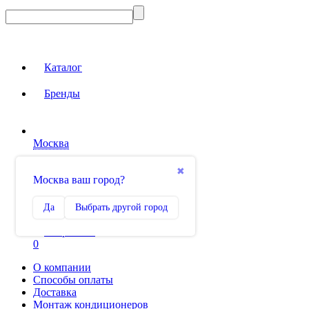
Каталог
Бренды
Москва
Вход на сайт
✖
Москва ваш город?
Сравнение
Да
Выбрать другой город
0
Избранное
0
О компании
Способы оплаты
Доставка
Монтаж кондиционеров