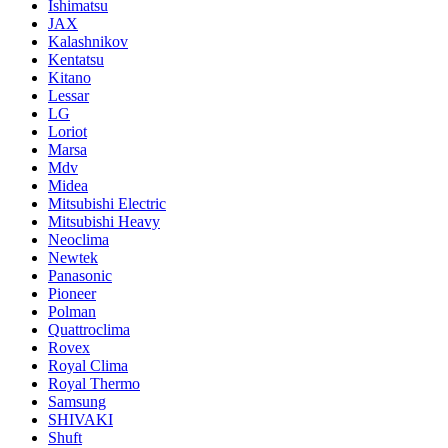
Ishimatsu
JAX
Kalashnikov
Kentatsu
Kitano
Lessar
LG
Loriot
Marsa
Mdv
Midea
Mitsubishi Electric
Mitsubishi Heavy
Neoclima
Newtek
Panasonic
Pioneer
Polman
Quattroclima
Rovex
Royal Clima
Royal Thermo
Samsung
SHIVAKI
Shuft