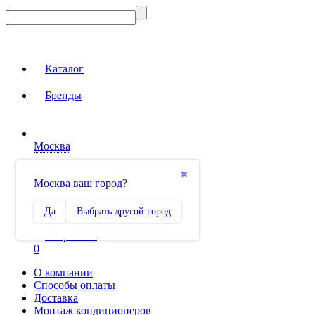
Каталог
Бренды
Москва
Вход на сайт
✖
Москва ваш город?
Сравнение
Да
Выбрать другой город
0
Избранное
0
О компании
Способы оплаты
Доставка
Монтаж кондиционеров