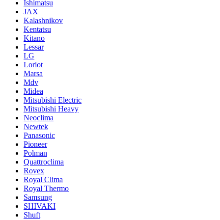
Ishimatsu
JAX
Kalashnikov
Kentatsu
Kitano
Lessar
LG
Loriot
Marsa
Mdv
Midea
Mitsubishi Electric
Mitsubishi Heavy
Neoclima
Newtek
Panasonic
Pioneer
Polman
Quattroclima
Rovex
Royal Clima
Royal Thermo
Samsung
SHIVAKI
Shuft