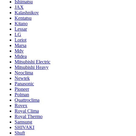
Ishimatsu
JAX
Kalashnikov
Kentatsu
Kitano
Lessar
LG
Loriot
Marsa
Mdv
Midea
Mitsubishi Electric
Mitsubishi Heavy
Neoclima
Newtek
Panasonic
Pioneer
Polman
Quattroclima
Rovex
Royal Clima
Royal Thermo
Samsung
SHIVAKI
Shuft