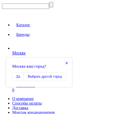
Каталог
Бренды
Москва
Вход на сайт
✖
Москва ваш город?
Сравнение
Да
Выбрать другой город
0
Избранное
0
О компании
Способы оплаты
Доставка
Монтаж кондиционеров