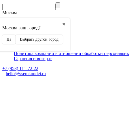
Москва
О компании
✖
Способы оплаты
Москва ваш город?
Доставка
Монтаж кондиционеров
Да
Выбрать другой город
Для партнеров
Ещё
Политика компании в отношении обработки персональн
Гарантия и возврат
+7 (958) 111-72-22
hello@vsemkondei.ru