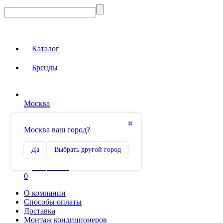
Каталог
Бренды
Москва
Вход на сайт
✖
Москва ваш город?
Сравнение
Да
Выбрать другой город
0
Избранное
0
О компании
Способы оплаты
Доставка
Монтаж кондиционеров