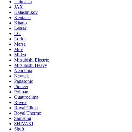
Ishimatsu
JAX
Kalashnikov
Kentatsu
Kitano
Lessar
LG
Loriot
Marsa
Mdv
Midea
Mitsubishi Electric
Mitsubishi Heavy
Neoclima
Newtek
Panasonic
Pioneer
Polman
Quattroclima
Rovex
Royal Clima
Royal Thermo
Samsung
SHIVAKI
Shuft