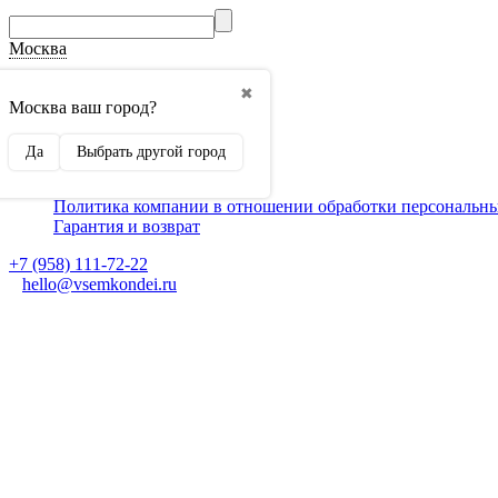
Москва
О компании
✖
Способы оплаты
Москва ваш город?
Доставка
Монтаж кондиционеров
Да
Выбрать другой город
Для партнеров
Ещё
Политика компании в отношении обработки персональн
Гарантия и возврат
+7 (958) 111-72-22
hello@vsemkondei.ru