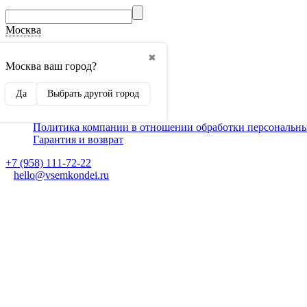
Москва
О компании
✖
Способы оплаты
Москва ваш город?
Доставка
Монтаж кондиционеров
Да
Выбрать другой город
Для партнеров
Ещё
Политика компании в отношении обработки персональн
Гарантия и возврат
+7 (958) 111-72-22
hello@vsemkondei.ru