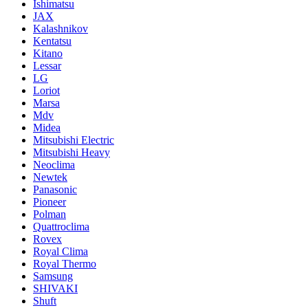
Ishimatsu
JAX
Kalashnikov
Kentatsu
Kitano
Lessar
LG
Loriot
Marsa
Mdv
Midea
Mitsubishi Electric
Mitsubishi Heavy
Neoclima
Newtek
Panasonic
Pioneer
Polman
Quattroclima
Rovex
Royal Clima
Royal Thermo
Samsung
SHIVAKI
Shuft