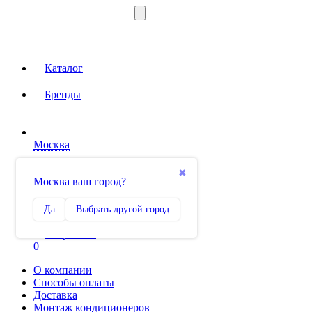
Каталог
Бренды
Москва
Вход на сайт
✖
Москва ваш город?
Сравнение
Да
Выбрать другой город
0
Избранное
0
О компании
Способы оплаты
Доставка
Монтаж кондиционеров