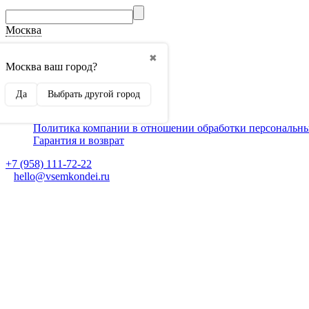
Москва
О компании
✖
Способы оплаты
Москва ваш город?
Доставка
Монтаж кондиционеров
Да
Выбрать другой город
Для партнеров
Ещё
Политика компании в отношении обработки персональн
Гарантия и возврат
+7 (958) 111-72-22
hello@vsemkondei.ru