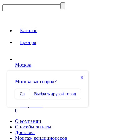
Каталог
Бренды
Москва
Вход на сайт
✖
Москва ваш город?
Сравнение
Да
Выбрать другой город
0
Избранное
0
О компании
Способы оплаты
Доставка
Монтаж кондиционеров