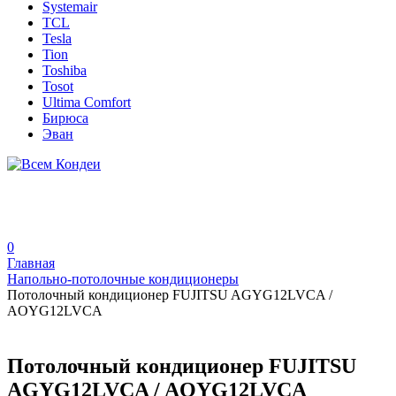
Systemair
TCL
Tesla
Tion
Toshiba
Tosot
Ultima Comfort
Бирюса
Эван
0
Главная
Напольно-потолочные кондиционеры
Потолочный кондиционер FUJITSU AGYG12LVCA /
AOYG12LVCA
Потолочный кондиционер FUJITSU
AGYG12LVCA / AOYG12LVCA