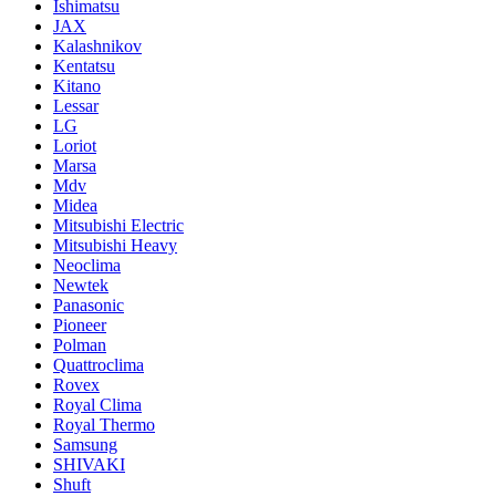
Ishimatsu
JAX
Kalashnikov
Kentatsu
Kitano
Lessar
LG
Loriot
Marsa
Mdv
Midea
Mitsubishi Electric
Mitsubishi Heavy
Neoclima
Newtek
Panasonic
Pioneer
Polman
Quattroclima
Rovex
Royal Clima
Royal Thermo
Samsung
SHIVAKI
Shuft