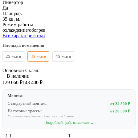
Инвертор
Да
Площадь
35 кв. м.
Режим работы
охлаждение/обогрев
Все характеристики
Площадь помещения
25 м.кв
35 м.кв
45 м.кв
Основной Склад:
В наличии
129 060
₽
143 400
₽
Монтаж
Стандартный монтаж:
от 24 500 ₽
На готовые трассы:
от 20 500 ₽
Установка внутреннего + наружного блоков
Подробный прайс на монтаж →
1
1