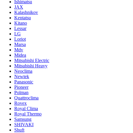
Ishimatsu
JAX
Kalashnikov
Kentatsu
Kitano
Lessar
LG
Loriot
Marsa
Mdv
Midea
Mitsubishi Electric
Mitsubishi Heavy
Neoclima
Newtek
Panasonic
Pioneer
Polman
Quattroclima
Rovex
Royal Clima
Royal Thermo
Samsung
SHIVAKI
Shuft