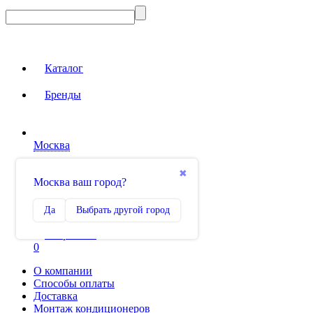
Каталог
Бренды
Москва
Вход на сайт
✖
Москва ваш город?
Сравнение
Да
Выбрать другой город
0
Избранное
0
О компании
Способы оплаты
Доставка
Монтаж кондиционеров