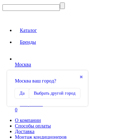
Каталог
Бренды
Москва
Вход на сайт
✖
Москва ваш город?
Сравнение
Да
Выбрать другой город
0
Избранное
0
О компании
Способы оплаты
Доставка
Монтаж кондиционеров