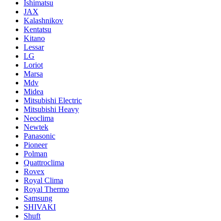
Ishimatsu
JAX
Kalashnikov
Kentatsu
Kitano
Lessar
LG
Loriot
Marsa
Mdv
Midea
Mitsubishi Electric
Mitsubishi Heavy
Neoclima
Newtek
Panasonic
Pioneer
Polman
Quattroclima
Rovex
Royal Clima
Royal Thermo
Samsung
SHIVAKI
Shuft