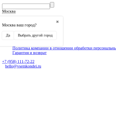
Москва
О компании
✖
Способы оплаты
Москва ваш город?
Доставка
Монтаж кондиционеров
Да
Выбрать другой город
Для партнеров
Ещё
Политика компании в отношении обработки персональн
Гарантия и возврат
+7 (958) 111-72-22
hello@vsemkondei.ru