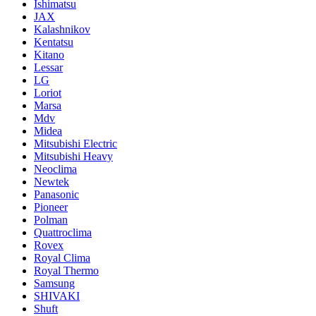
Ishimatsu
JAX
Kalashnikov
Kentatsu
Kitano
Lessar
LG
Loriot
Marsa
Mdv
Midea
Mitsubishi Electric
Mitsubishi Heavy
Neoclima
Newtek
Panasonic
Pioneer
Polman
Quattroclima
Rovex
Royal Clima
Royal Thermo
Samsung
SHIVAKI
Shuft