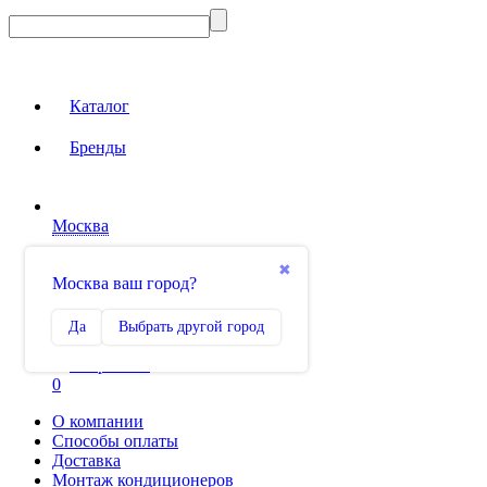
Каталог
Бренды
Москва
Вход на сайт
✖
Москва ваш город?
Сравнение
Да
Выбрать другой город
0
Избранное
0
О компании
Способы оплаты
Доставка
Монтаж кондиционеров