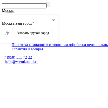
Москва
О компании
✖
Способы оплаты
Москва ваш город?
Доставка
Монтаж кондиционеров
Да
Выбрать другой город
Для партнеров
Ещё
Политика компании в отношении обработки персональн
Гарантия и возврат
+7 (958) 111-72-22
hello@vsemkondei.ru