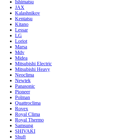
Ishimatsu
JAX
Kalashnikov
Kentatsu
Kitano
Lessar
LG
Loriot
Marsa
Mdv
Midea
Mitsubishi Electric
Mitsubishi Heavy
Neoclima
Newtek
Panasonic
Pioneer
Polman
Quattroclima
Rovex
Royal Clima
Royal Thermo
Samsung
SHIVAKI
Shuft