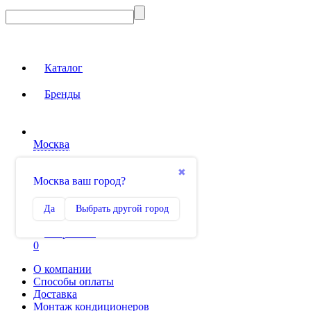
Каталог
Бренды
Москва
Вход на сайт
✖
Москва ваш город?
Сравнение
Да
Выбрать другой город
0
Избранное
0
О компании
Способы оплаты
Доставка
Монтаж кондиционеров