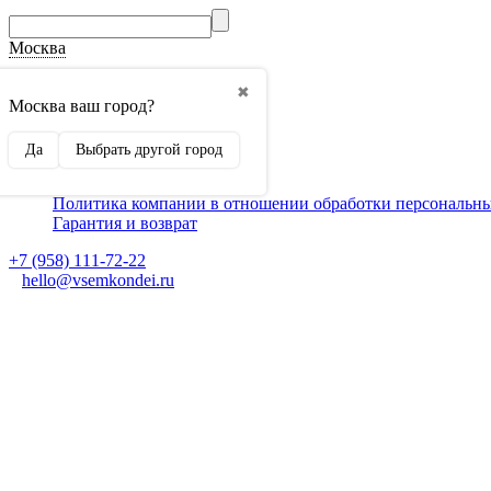
Москва
О компании
✖
Способы оплаты
Москва ваш город?
Доставка
Монтаж кондиционеров
Да
Выбрать другой город
Для партнеров
Ещё
Политика компании в отношении обработки персональн
Гарантия и возврат
+7 (958) 111-72-22
hello@vsemkondei.ru