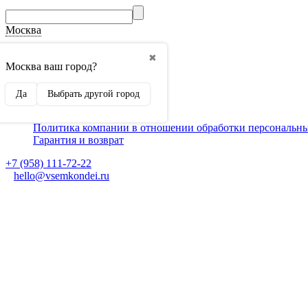
Москва
О компании
✖
Способы оплаты
Москва ваш город?
Доставка
Монтаж кондиционеров
Да
Выбрать другой город
Для партнеров
Ещё
Политика компании в отношении обработки персональн
Гарантия и возврат
+7 (958) 111-72-22
hello@vsemkondei.ru