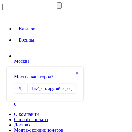
Каталог
Бренды
Москва
Вход на сайт
✖
Москва ваш город?
Сравнение
Да
Выбрать другой город
0
Избранное
0
О компании
Способы оплаты
Доставка
Монтаж кондиционеров