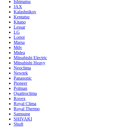
Ishimatsu
JAX
Kalashnikov
Kentatsu
Kitano
Lessar
LG
Loriot
Marsa
Mdv
Midea
Mitsubishi Electric
Mitsubishi Heavy
Neoclima
Newtek
Panasonic
Pioneer
Polman
Quattroclima
Rovex
Royal Clima
Royal Thermo
Samsung
SHIVAKI
Shuft